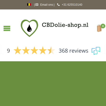
|
Email ons
|
+31 625510140
cbdolie-shop.nl
huiledecbd.fr
0
cbdoil-shop.co.uk