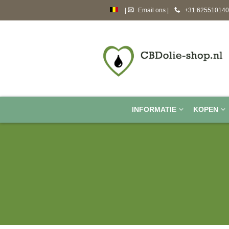
|
Email ons
|
+31 625510140
cbdolie-shop.nl
huiledecbd.fr
cbdoil-shop.co.uk
INFORMATIE
KOPEN