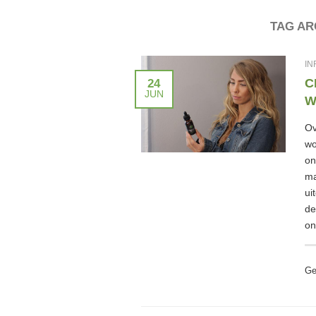
TAG AR
IN
C
24
JUN
W
Ov
wo
on
ma
ui
de
on
Ge