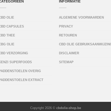
CATEGORIEËN
INFORMATIE
CBD OLIE
ALGEMENE VOORWAARDEN
CBD CAPSULES
PRIVACY
CBD THEE
RETOUREN
CBG OLIE
CBD OLIE GEBRUIKSAANWIJZIN
CBD VERZORGING
DISCLAIMER
KENZI SUPERFOODS
SITEMAP
PADDENSTOELEN OVERIG
PADDENSTOELEN EXTRACT
Copyright 2026 ©
cbdolie-shop.be