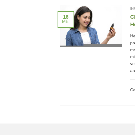
IN
C
16
MEI
H
He
pr
me
mi
ve
aa
Ge