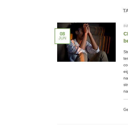
T
IN
C
08
JUN
b
St
te
co
ei
na
st
na
Ge