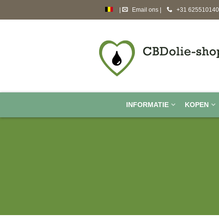
|
Email ons
|
+31 625510140
cbdolie-shop.nl
huiledecbd.fr
cbdoil-shop.co.uk
INFORMATIE
KOPEN