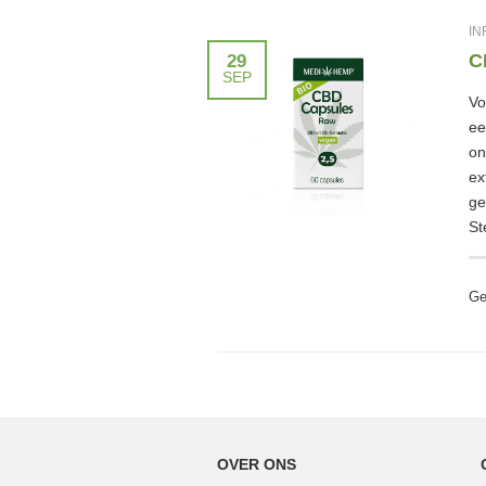
IN
C
29
SEP
Vo
ee
on
ex
ge
St
Ge
OVER ONS