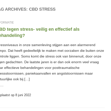
AG ARCHIVES:
CBD STRESS
FORMATIE
BD tegen stress- veilig en effectief als
ehandeling?
ressniveaus in onze samenleving stijgen aan een alarmerend
mpo. Dat heeft gedeeltelijk te maken met oorzaken die buiten onze
ntrole liggen. Soms komt die stress ook van binnenuit, door onze
gen gedachten. De laatste jaren is er dan ook enorm veel vraag
ar effectieve behandelingen voor posttraumatische
ressstoornissen, paniekaanvallen en angststoornissen maar
tuurlijke ook bij […]
plaatst op
8 juni 2022