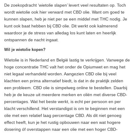
De zoekopdracht ‘wietolie slapen’ levert veel resultaten op. Toch
wordt wietolie ook hier verward met CBD olie. Want om goed te
kunnen slapen, heb je niet per se een middel met THC nodig. Je
kunt ook baat hebben bij CBD olie. Dit werkt ook kalmerend
waardoor je de stress van alledag los kunt laten en heerlijk
ontspannen de nacht ingaat.
Wil je wietolie kopen?
Wietolie is in Nederland en België lastig te verkrijgen. Vanwege de
hoge concentratie THC valt het onder de Opiumwet en mag het
niet legaal verhandeld worden. Aangezien CBD olie bij veel
klachten een prima alternatief biedt, is dat in de praktijk zelden
een probleem. CBD olie is simpelweg online te bestellen. Daarbij
heb je de keuze uit meerdere merken en oliën met diverse CBD-
percentages. Wat het beste werkt, is echt per persoon en per
klacht verschillend. Het verstandigst is om te beginnen met een
olie met een relatief laag percentage CBD. Als dit niet genoeg
effect heeft, kun je het rustig opbouwen naar een wat hogere
dosering óf overstappen naar een olie met een hoger CBD-