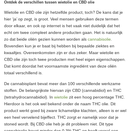
Ontdek de verschillen tussen wietolie en CBD olie
Wietolie en CBD olie zijn hetzelfde product, toch? De kans dat je
hier ‘ja’ op zegt, is groot. Veel mensen gebruiken deze termen
door elkaar, en ook op internet is het vaak niet duidelijk dat het
echt om twee compleet andere producten gaan. Het is natuurlijk
zo dat beide oliën gezien kunnen worden als
cannabisolie
.
Bovendien kun je er baat bij hebben bij bepaalde ziektes en
kwaaltjes. Overeenkomsten zijn er dus zeker. Maar wietolie en
CBD olie zijn toch twee producten met heel eigen eigenschappen.
Dat komt doordat het voornaamste ingrediënt van deze oliën
totaal verschillend is.
De cannabisplant bevat meer dan 100 verschillende werkzame
stoffen. De belangrijkste hiervan zijn CBD (cannabidiol) en THC
(tetrahydrocannabidiol). In
wietolie
zit een hoog percentage THC.
Hierdoor is het ook wel bekend onder de naam THC olie. Dit
product werkt goed bij zware lichamelijke klachten, alleen is er wel
een heel vervelend bijeffect. THC zorgt er namelijk voor dat je
stoned wordt. Bij CBD olie heb je dit probleem niet. Dit type
cannabisolie bevat minder dan 0,3% THC en heeft vooral een