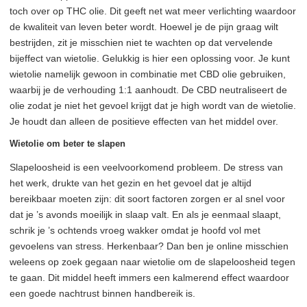
toch over op THC olie. Dit geeft net wat meer verlichting waardoor
de kwaliteit van leven beter wordt. Hoewel je de pijn graag wilt
bestrijden, zit je misschien niet te wachten op dat vervelende
bijeffect van wietolie. Gelukkig is hier een oplossing voor. Je kunt
wietolie namelijk gewoon in combinatie met CBD olie gebruiken,
waarbij je de verhouding 1:1 aanhoudt. De CBD neutraliseert de
olie zodat je niet het gevoel krijgt dat je high wordt van de wietolie.
Je houdt dan alleen de positieve effecten van het middel over.
Wietolie om beter te slapen
Slapeloosheid is een veelvoorkomend probleem. De stress van
het werk, drukte van het gezin en het gevoel dat je altijd
bereikbaar moeten zijn: dit soort factoren zorgen er al snel voor
dat je ’s avonds moeilijk in slaap valt. En als je eenmaal slaapt,
schrik je ’s ochtends vroeg wakker omdat je hoofd vol met
gevoelens van stress. Herkenbaar? Dan ben je online misschien
weleens op zoek gegaan naar wietolie om de slapeloosheid tegen
te gaan. Dit middel heeft immers een kalmerend effect waardoor
een goede nachtrust binnen handbereik is.