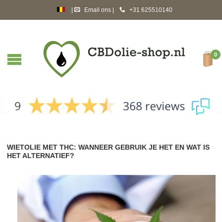
|
Email ons
|
+31 625510140
cbdolie-shop.nl
huiledecbd.fr
0
cbdoil-shop.co.uk
WIETOLIE MET THC: WANNEER GEBRUIK JE HET EN WAT IS
HET ALTERNATIEF?