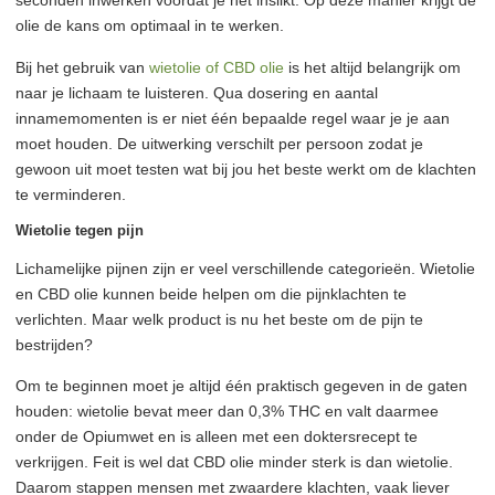
seconden inwerken voordat je het inslikt. Op deze manier krijgt de
olie de kans om optimaal in te werken.
Bij het gebruik van
wietolie of CBD olie
is het altijd belangrijk om
naar je lichaam te luisteren. Qua dosering en aantal
innamemomenten is er niet één bepaalde regel waar je je aan
moet houden. De uitwerking verschilt per persoon zodat je
gewoon uit moet testen wat bij jou het beste werkt om de klachten
te verminderen.
Wietolie tegen pijn
Lichamelijke pijnen zijn er veel verschillende categorieën. Wietolie
en CBD olie kunnen beide helpen om die pijnklachten te
verlichten. Maar welk product is nu het beste om de pijn te
bestrijden?
Om te beginnen moet je altijd één praktisch gegeven in de gaten
houden: wietolie bevat meer dan 0,3% THC en valt daarmee
onder de Opiumwet en is alleen met een doktersrecept te
verkrijgen. Feit is wel dat CBD olie minder sterk is dan wietolie.
Daarom stappen mensen met zwaardere klachten, vaak liever